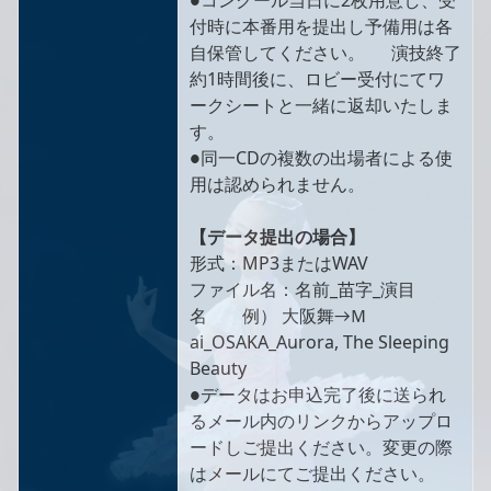
●コンクール当日に2枚用意し、受
付時に本番用を提出し予備用は各
自保管してください。 演技終了
約1時間後に、ロビー受付にてワ
ークシートと一緒に返却いたしま
す。
●同一CDの複数の出場者による使
用は認められません。
【データ提出の場合】
形式：MP3またはWAV
ファイル名：名前_苗字_演目
名 例） 大阪舞→Ｍ
ai_OSAKA_Aurora, The Sleeping
Beauty
●データはお申込完了後に送られ
るメール内のリンクからアップロ
ードしご提出ください。変更の際
はメールにてご提出ください。