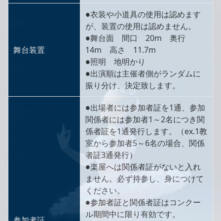
●衣装や小道具の使用は認めます
が、装置の使用は認めません。
●舞台面 間口 20m 奥行
舞台装置
14m 高さ 11.7m
●照明 地明かり
●出演順は主催者側がランダムに
振り分け、決定致します。
●出場者には参加者証を1通、参加
関係者には参加者1～2名につき関
係者証を1通発行します。（ex.1教
室から参加者5～6名の場合、関係
者証3通発行）
●楽屋へは関係者証がないと入れ
ません。必ず持参し、身につけて
ください。
●参加者証と関係者証はコンクー
ル期間中に限り有効です。
参加者証