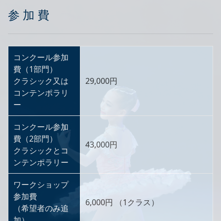
参 加 費
コンクール参加
費（1部門）
クラシック又は
29,000円
コンテンポラリ
ー
コンクール参加
費（2部門）
43,000円
クラシックとコ
ンテンポラリー
ワークショップ
参加費
6,000円 （1クラス）
（希望者のみ追
加）