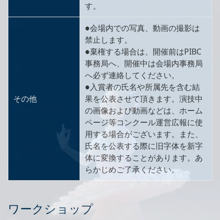
す。
●会場内での写真、動画の撮影は
禁止します。
●棄権する場合は、開催前はPIBC
事務局へ、開催中は会場内事務局
へ必ず連絡してください。
●入賞者の氏名や所属先を含む結
その他
果を公表させて頂きます。演技中
の画像および動画などは、ホーム
ページ等コンクール運営広報に使
用する場合がございます。また、
氏名を公表する際に旧字体を新字
体に変換することがあります。あ
らかじめご了承ください。
ワークショップ