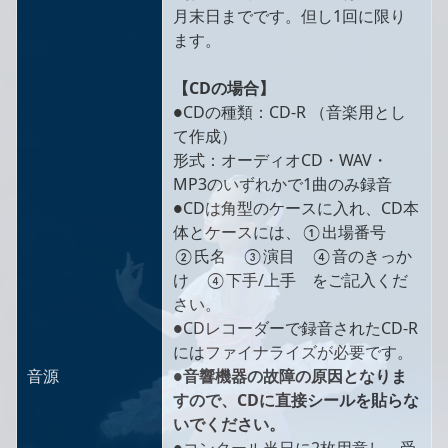
月末日までです。但し1回に限り
ます。
【CDの場合】
●CDの種類：CD-R （音楽用とし
て作成）
形式：オーディオCD・WAV・
MP3のいずれかで1曲のみ録音
●CDは角型のケースに入れ、CD本
体とケースには、①出場番号
②氏名 ③演目 ④音のきっか
け ④下手/上手 をご記入くだ
さい。
●CDレコーダーで録音されたCD-R
にはファイナライズが必要です。
音源
●
音響機器の故障の原因となりま
すので、CDに直接シールを貼らな
いでください。