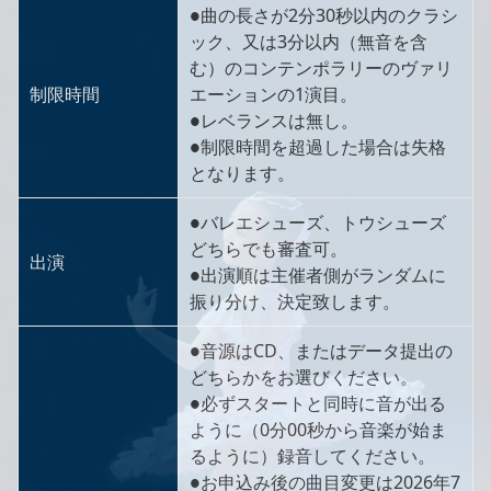
●曲の長さが2分30秒以内のクラシ
ック、又は3分以内（無音を含
む）のコンテンポラリーのヴァリ
制限時間
エーションの1演目。
●レベランスは無し。
●制限時間を超過した場合は失格
となります。
●バレエシューズ、トウシューズ
どちらでも審査可。
出演
●出演順は主催者側がランダムに
振り分け、決定致します。
●音源はCD、またはデータ提出の
どちらかをお選びください。
●必ずスタートと同時に音が出る
ように（0分00秒から音楽が始ま
るように）録音してください。
●お申込み後の曲目変更は2026年7