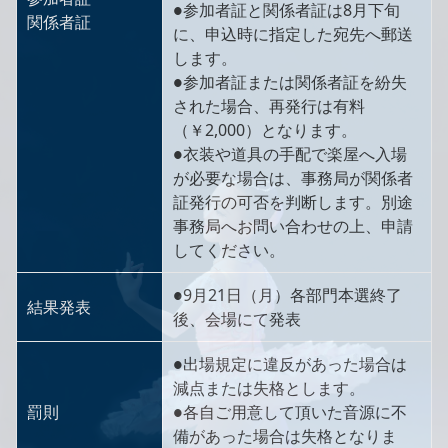
●参加者証と関係者証は8月下旬
関係者証
に、申込時に指定した宛先へ郵送
します。
●参加者証または関係者証を紛失
された場合、再発行は有料
（￥2,000）となります。
●衣装や道具の手配で楽屋へ入場
が必要な場合は、事務局が関係者
証発行の可否を判断します。別途
事務局へお問い合わせの上、申請
してください。
●9月21日（月）各部門本選終了
結果発表
後、会場にて発表
●出場規定に違反があった場合は
減点または失格とします。
罰則
●各自ご用意して頂いた音源に不
備があった場合は失格となりま