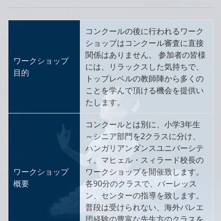
コンクールの後に行われるワーク
ショップはコンクール審査に直接
関係はありません。 参加者の皆様
ワークショップ
には、リラックスした気持ちで、
目的
トップレベルの教師陣から多くの
ことを学んで頂ける機会を提供い
たします。
コンクールとは別に、小学3年生
～シニア部門を2クラスに分け、
ハンガリアンダンスユニバーシテ
ィ、マヒェル・スィラード校長の
ワークショップ
ワークショップを開催致します。
概要
各90分のクラスで、バーレッス
ン、センターの指導を致します。
普段は受けられない、海外バレエ
団経験の豊富な先生方のクラスを